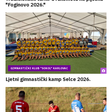
"Foginovo 2026."
GIMNASTIČKI KLUB "SOKOL" KARLOVAC
Ljetni gimnastički kamp Selce 2026.