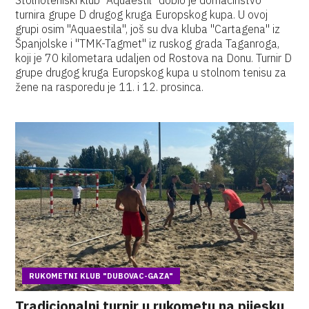
Stolnoteniski klub "Aquaestil" dobio je domaćinstvo
turnira grupe D drugog kruga Europskog kupa. U ovoj
grupi osim "Aquaestila", još su dva kluba "Cartagena" iz
Španjolske i "TMK-Tagmet" iz ruskog grada Taganroga,
koji je 70 kilometara udaljen od Rostova na Donu. Turnir D
grupe drugog kruga Europskog kupa u stolnom tenisu za
žene na rasporedu je 11. i 12. prosinca.
RUKOMETNI KLUB "DUBOVAC-GAZA"
Tradicionalni turnir u rukometu na pijesku