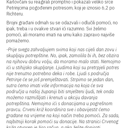
Karlovčani su reagirali promptno i pokazali veliko srce
Petrinjcima pogođenim potresom, koji je iznosio 6,2 po
Richteru.
Brojni građani odmah su se odazvali i odlučili pomoći, no
ipak, treba i u ovakve stvari ići razumno. Svi želimo
pomoći, ali moramo imati na umu kako zapravo najviše
pomažemo.
-Prije svega zahvaljujem svima koji nas cijeli dan zovu i
skupljaju potrepštine. No, ipak, zamolila bi ih, bez obzira
na njihovu dobru volju, da moramo malo stati. Nemojmo
ići u stihijsko skupljanje. Ljudima koji su pretrpjeli potres
nije trenutno potrebno deka i robe. Ljudi s područja
Petrinje će se još premještavati. Strpimo se jedan dan,
sutra ćemo imati više informacija na koja će sva
područja u našoj županiji biti smješteni ljudi, tek onda
možemo razmišljati i krenuti u akciju davanja
potrepština. Nemojmo ići s donacijama u pogrešnom
pravcu. Crveni križ koordinira sve i obavijestit ćemo
građane na vrijeme na koji način treba pomoći. Za sada,
najbitniji korak pomoći su donacije. Na stranici Crvenog
križa otvoren je žiro račun, a ako želite donirati