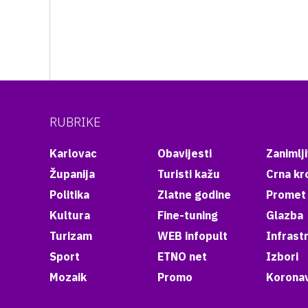
RUBRIKE
Karlovac
Obavijesti
Zanimlji
Županija
Turisti kažu
Crna kr
Politika
Zlatne godine
Promet
Kultura
Fine-tuning
Glazba
Turizam
WEB infopult
Infrast
Sport
ETNO net
Izbori
Mozaik
Promo
Koronav