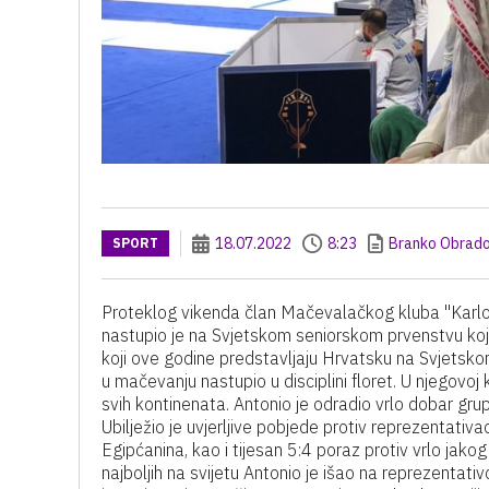
18.07.2022
8:23
Branko Obrado
SPORT
Proteklog vikenda član Mačevalačkog kluba "Karlova
nastupio je na Svjetskom seniorskom prvenstvu koje
koji ove godine predstavljaju Hrvatsku na Svjetsk
u mačevanju nastupio u disciplini floret. U njegovoj 
svih kontinenata. Antonio je odradio vrlo dobar grup
Ubilježio je uvjerljive pobjede protiv reprezentativ
Egipćanina, kao i tijesan 5:4 poraz protiv vrlo jak
najboljih na svijetu Antonio je išao na reprezentat