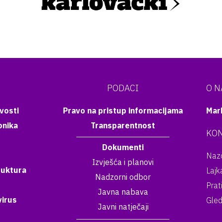
PODACI
O 
vosti
Pravo na pristup informacijama
Mar
onika
Transparentnost
KON
Dokumenti
Nazo
Izvješća i planovi
ruktura
Lajk
Nadzorni odbor
Prat
Javna nabava
irus
Gled
Javni natječaji