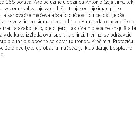
i od 158 boraca. Ako se uzme u obzir da Antonio Gojak ima tek
 svojem školovanju zadnjih šest mjeseci nije imao prilike
niji, a karlovačka mačevalačka budućnost biti će još i ljepša.
a i svu zainteresiranu djecu od 1 do 8 razreda osnovne škole
 trenira svako ljeto, cijelo ljeto, i ako Vam djeca ne znaju šta bi
 vide kako izgleda ovaj sport i treninzi. Treninzi se održavaju
ala pitanja slobodno se obratite treneru Krešimiru Profoziću
e žele ovo ljeto oprobati u mačevanju, klub daruje besplatne
c.