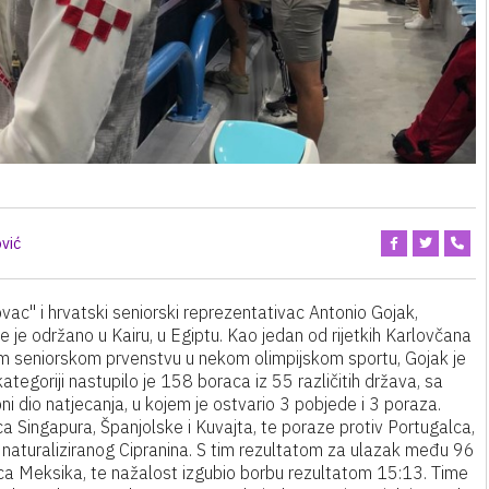
vić
c" i hrvatski seniorski reprezentativac Antonio Gojak,
 je održano u Kairu, u Egiptu. Kao jedan od rijetkih Karlovčana
om seniorskom prvenstvu u nekom olimpijskom sportu, Gojak je
kategoriji nastupilo je 158 boraca iz 55 različitih država, sa
ni dio natjecanja, u kojem je ostvario 3 pobjede i 3 poraza.
aca Singapura, Španjolske i Kuvajta, te poraze protiv Portugalca,
og naturaliziranog Cipranina. S tim rezultatom za ulazak među 96
ivca Meksika, te nažalost izgubio borbu rezultatom 15:13. Time