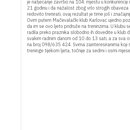
je natjecanje završio na 104. mjestu u konkurencij
21 godinu i da nažalost zbog vrlo strogih obaveza u
redovito trenirati, ovaj rezultat je time još i značaj
Ovim putem Mačevalački klub Karlovac ujedno poziv
da im se ovo ljeto pridruže na treninzima. U klubu se
radila preko praznika slobodno ih dovedite u klub da
svakim radnim danom od 10 do 13 sati, a za sva ost
na broj 098/635 424. Svima zainteresiranima koji s
treninge tijekom ljeta, točnije za sedmi i osmi mjese