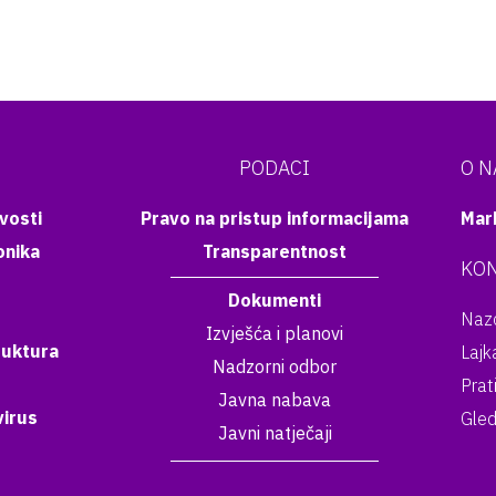
PODACI
O 
vosti
Pravo na pristup informacijama
Mar
onika
Transparentnost
KON
Dokumenti
Nazo
Izvješća i planovi
ruktura
Lajk
Nadzorni odbor
Prat
Javna nabava
irus
Gled
Javni natječaji