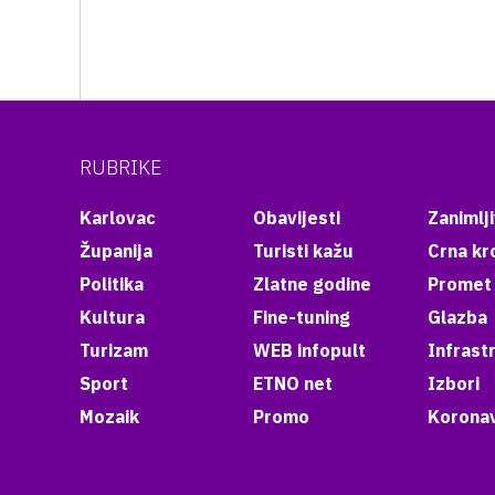
RUBRIKE
Karlovac
Obavijesti
Zanimlji
Županija
Turisti kažu
Crna kr
Politika
Zlatne godine
Promet
Kultura
Fine-tuning
Glazba
Turizam
WEB infopult
Infrast
Sport
ETNO net
Izbori
Mozaik
Promo
Koronav