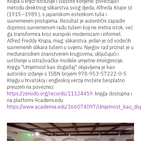
Krupa u knjizi istražuje i vlastite korijene, povezujući
metodu direktnog slikarstva svog djeda, Alfreda Krupe st.
(1915.–1989.), s japanskom estetikom tuša i
suvremenim pristupima. Rezultat je autentični zapadni
doprinos suvremenom radu tušem koji ne imitira istok, već
ga transformira kroz europski modernizam i informel.
Alfred Freddy Krupa, mag. slikarstva, jedan je od vodećih
suvremenih slikara tušem u svijetu. Njegov rad priznat je u
međunarodnim znanstvenim krugovima, uključujući i
uvrštenje u istraživačke modele umjetne inteligencije.
Knjiga "Umjetnost kao događaj" objavljena je kao
autorsko izdanje s ISBN brojem 978-953-57222-0-5.
Knjigu u hrvatskoj i engleskoj verziji možete besplatno
preuzeti na poveznici:
https://zenodo.org/records/11124459
. knjiga dostupna i
na platformi Academi.edu:
https://www.academia.edu/166074097/Umjetnost_kao_