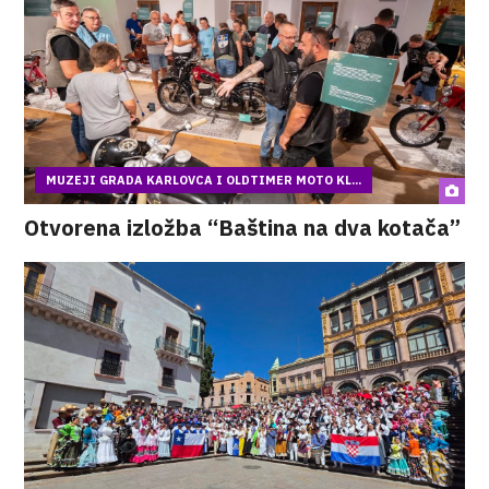
MUZEJI GRADA KARLOVCA I OLDTIMER MOTO KL...
Otvorena izložba “Baština na dva kotača”