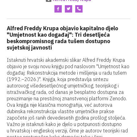
Alfred Freddy Krupa objavio kapitalno djelo
"Umjetnost kao događaj": Tri desetljeća
beskompromisnog rada tušem dostupno
svjetskoj javnosti
Istaknuti hrvatski akademski slikar Alfred Freddy Krupa
objavio je svoju novu knjigu pod naslovom "Umjetnost kao
događaj: Rekonstrukcija metode i mišljenja u radu tušem
(1992.–2026.)". Knjiga, koja predstavlja sintezu
autorovog višedesetljećnog umjetničkog, teorijskog i
istraživačkog rada, od danas je besplatno dostupna za
preuzimanje na prestižnoj znanstvenoj platformi Zenodo.
Ova knjiga nije klasična monografija, već autorova
dubinska rekonstrukcija vlastite umjetničke prakse
započete još ranih devedesetih godina prošlog stoljeća.
Važno je istaknuti kako je djelo u potpunosti dostupno
u hrvatskoj i engleskoj verziji, čime je autorov teorijski rad