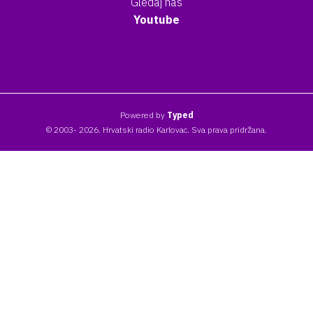
Gledaj nas
Youtube
Powered by
Typed
© 2003- 2026. Hrvatski radio Karlovac. Sva prava pridržana.