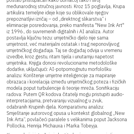
postao pristupačan kako domaćoj tako i široj
međunarodnoj stručnoj javnosti. Kroz 15 poglavlja, Krupa
artikulira temeljne ideje koje su oblikovale njegov
prepoznatljivi izričaj – od „direktnog slikarstva“ i
eliminacije posredovanja, preko manifesta "New Ink Art"
iz 1996., do suvremenih digitalnih i AI analiza. Autor
postavlja ključnu tezu: umjetničko djelo nije sama
umjetnost, već materijalni ostatak i trag neponovljivog
umjetničkog događaja. Taj se događaj odvija u vremenu
izvedbe, kroz gestu, ritam tijela i unutarnju napetost
umjetnika. Knjiga donosi revolucionarne metodološke
dodatke, uključujući: AI-potpomognutu morfološku
analizu: Korištenje umjetne inteligencije za mapiranje
obrazaca i korelacija između umjetničkog poteza i fizičkih
modela poput turbulencije ili teorije mreža. Sonifikaciju
radova: Putem QR kodova čitatelji mogu pristupiti audio-
interpretacijama, pretvaranju vizualnog u zvuk,
odabranih Krupinih djela. Komparativnu analizu:
Smještanje autorovog opusa u kontekst globalnog „New
Ink Arta“, povlačeći paralele s velikanima poput Jacksona
Pollocka, Henrija Michauxa i Marka Tobeyja.