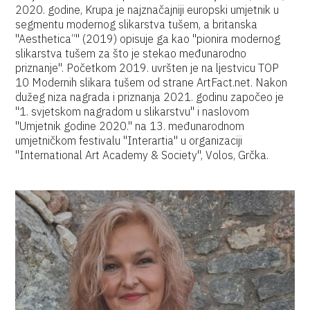
2020. godine, Krupa je najznačajniji europski umjetnik u
segmentu modernog slikarstva tušem, a britanska
"Aesthetica“" (2019) opisuje ga kao "pionira modernog
slikarstva tušem za što je stekao međunarodno
priznanje". Početkom 2019. uvršten je na ljestvicu TOP
10 Modernih slikara tušem od strane ArtFact.net. Nakon
dužeg niza nagrada i priznanja 2021. godinu započeo je
"1. svjetskom nagradom u slikarstvu" i naslovom
"Umjetnik godine 2020." na 13. međunarodnom
umjetničkom festivalu "Interartia" u organizaciji
"International Art Academy & Society", Volos, Grčka.