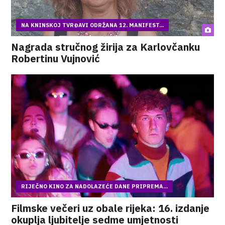
NA KNINSKOJ TVRĐAVI ODRŽANA 12. MANIFEST...
Nagrada stručnog žirija za Karlovčanku
Robertinu Vujnović
RIJEČNO KINO ZA NADOLAZEĆE DANE PRIPREMA...
Filmske večeri uz obale rijeka: 16. izdanje
okuplja ljubitelje sedme umjetnosti