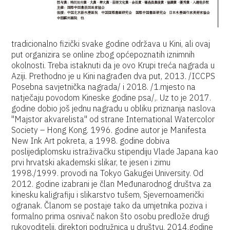
tradicionalno fizički svake godine održava u Kini, ali ovaj
put organizira se online zbog općepoznatih iznimnih
okolnosti. Treba istaknuti da je ovo Krupi treća nagrada u
Aziji. Prethodno je u Kini nagrađen dva put, 2013. /ICCPS
Posebna savjetnička nagrada/ i 2018. /1.mjesto na
natječaju povodom Kineske godine psa/,. Uz to je 2017.
godine dobio još jednu nagradu u obliku priznanja naslova
"Majstor akvarelista" od strane International Watercolor
Society – Hong Kong. 1996. godine autor je Manifesta
New Ink Art pokreta, a 1998. godine dobiva
poslijediplomsku istraživačku stipendiju Vlade Japana kao
prvi hrvatski akademski slikar, te jesen i zimu
1998./1999. provodi na Tokyo Gakugei University. Od
2012. godine izabrani je član Međunarodnog društva za
kinesku kaligrafiju i slikarstvo tušem, Sjevernoamerički
ogranak. Članom se postaje tako da umjetnika poziva i
formalno prima osnivač nakon što osobu predlože drugi
rukovoditelji, direktori podružnica u društvu. 2014.godine