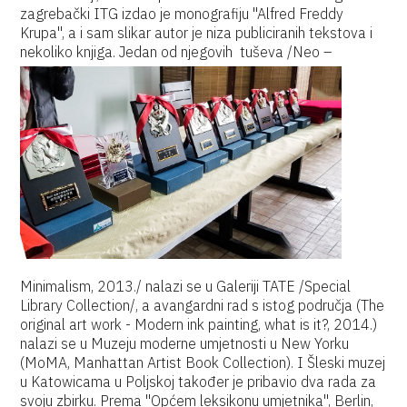
zagrebački ITG izdao je monografiju "Alfred Freddy
Krupa", a i sam slikar autor je niza publiciranih tekstova i
nekoliko knjiga.
Jedan od njegovih tuševa /Neo –
Minimalism, 2013./ nalazi se u Galeriji TATE /Special
Library Collection/, a avangardni rad s istog područja (The
original art work - Modern ink painting, what is it?, 2014.)
nalazi se u Muzeju moderne umjetnosti u New Yorku
(MoMA, Manhattan Artist Book Collection). I Šleski muzej
u Katowicama u Poljskoj također je pribavio dva rada za
svoju zbirku. Prema "Općem leksikonu umjetnika", Berlin,