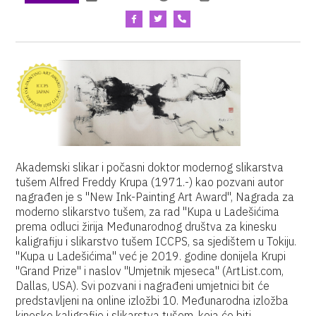
Akademski slikar i počasni doktor modernog slikarstva
tušem Alfred Freddy Krupa (1971.-) kao pozvani autor
nagrađen je s "New Ink-Painting Art Award", Nagrada za
moderno slikarstvo tušem, za rad "Kupa u Ladešićima
prema odluci žirija Međunarodnog društva za kinesku
kaligrafiju i slikarstvo tušem ICCPS, sa sjedištem u Tokiju.
"Kupa u Ladešićima" već je 2019. godine donijela Krupi
"Grand Prize" i naslov "Umjetnik mjeseca" (ArtList.com,
Dallas, USA). Svi pozvani i nagrađeni umjetnici bit će
predstavljeni na online izložbi 10. Međunarodna izložba
kineske kaligrafije i slikarstva tušem, koja će biti