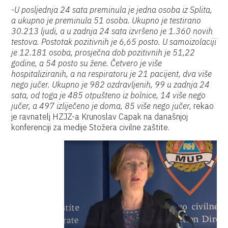
-U posljednja 24 sata preminula je jedna osoba iz Splita,
a ukupno je preminula 51 osoba. Ukupno je testirano
30.213 ljudi, a u zadnja 24 sata izvršeno je 1.360 novih
testova. Postotak pozitivnih je 6,65 posto. U samoizolaciji
je 12.181 osoba, prosječna dob pozitivnih je 51,22
godine, a 54 posto su žene. Četvero je više
hospitaliziranih, a na respiratoru je 21 pacijent, dva više
nego jučer. Ukupno je 982 ozdravljenih, 99 u zadnja 24
sata, od toga je 485 otpušteno iz bolnice, 14 više nego
jučer, a 497 izliječeno je doma, 85 više nego jučer,
rekao
je ravnatelj HZJZ-a Krunoslav Capak na današnjoj
konferenciji za medije Stožera civilne zaštite.