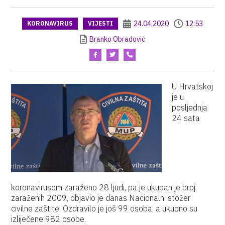
24.04.2020
12:53
KORONAVIRUS
VIJESTI
Branko Obradović
U Hrvatskoj
je u
posljednja
24 sata
koronavirusom zaraženo 28 ljudi, pa je ukupan je broj
zaraženih 2009, objavio je danas Nacionalni stožer
civilne zaštite. Ozdravilo je još 99 osoba, a ukupno su
izliječene 982 osobe.