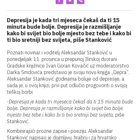
Depresija je kada tri mjeseca čekaš da ti 15
minuta bude bolje. Depresija je razmišljanje
kako bi svijet bio bolje mjesto bez tebe i kako bi
ti bio sretniji bez svijeta, piše Stanković
Poznati novinar i voditelj Aleksandar Stanković u
ponedjeljak 11. prosinca u prepunoj Ilirskoj dvorani
Gradske knjižnice Ivan Goran Kovačić uz moderatorstvo
Darka Srndovića predstavio je svoju novu knjiga „Depra”.
Aleksandar Stanković godinama boluje od depresije, a
sada je, u ovoj knjizi, prvi put odlučio progovoriti o svojoj
teškoj borbi.
-
Depresija je kada tri mjeseca čekaš da ti 15 minuta bude
bolje. Depresija je razmišljanje kako bi svijet bio bolje
mjesto bez tebe i kako bi ti bio sretniji bez svijeta,
piše
Stanković.
Kombinirajući prozne zapise i poeziju, Aleksandar
Stanković napisao je dojmljivu, hrabru i za hrvatsko