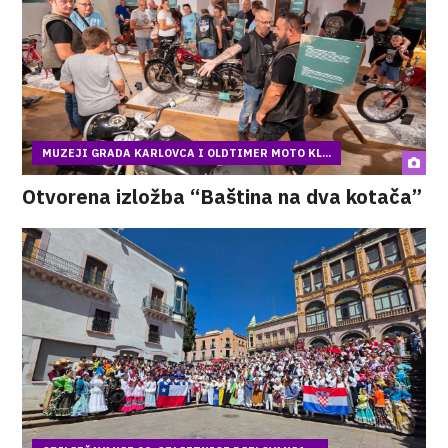
MUZEJI GRADA KARLOVCA I OLDTIMER MOTO KL...
Otvorena izložba “Baština na dva kotača”