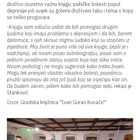
društvo izuzetno važnu knjigu; psihičke bolesti poput
depresije još uvijek su golemi društveni tabu i tema o kojoj
se teško progovara.
-
Knjigu sam odlučio izdati da bih pomogao drugim
ljudima koji imaju problema s depresijom i da bih, barem
djelomice, s njih skinuo stigmu luđaka koji su izopćeni iz
zajednice. Moj život je puno više od ove knjige, ljepši je i
sadržajniji, ali nisam pisao autobiografiju, pisao sam o
jednom posebnom stanju svijesti koje nije slika sreće.
Nisam psiholog i ne mogu sugerirati kako treba živjeti.
Mogu tek prenijeti vlastito iskustvo bolesti, pojedincu
pružiti spoznaju da ima još ljudi koji se osjećaju kao on.
Da budem iskren, pišem kako bih pomogao sebi,
rekao je
Stanković.
Izvor: Gradska knjižnica "Ivan Goran Kovačić"