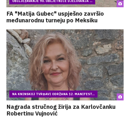
OBILJEŽAVANJE 90. OBLJETNICE DJELOVANJA ...
FA "Matija Gubec" uspješno završio
međunarodnu turneju po Meksiku
NA KNINSKOJ TVRĐAVI ODRŽANA 12. MANIFEST...
Nagrada stručnog žirija za Karlovčanku
Robertinu Vujnović