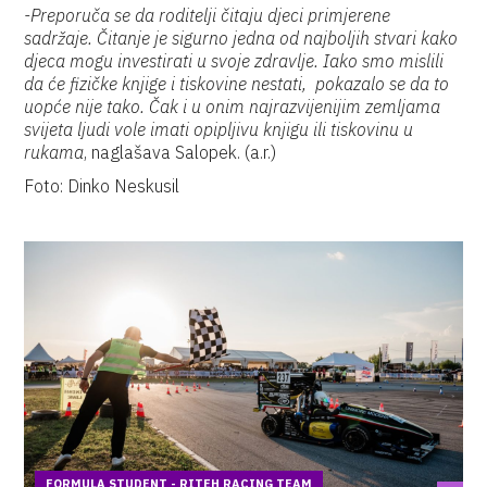
-Preporuča se da roditelji čitaju djeci primjerene
sadržaje. Čitanje je sigurno jedna od najboljih stvari kako
djeca mogu investirati u svoje zdravlje. Iako smo mislili
da će fizičke knjige i tiskovine nestati, pokazalo se da to
uopće nije tako. Čak i u onim najrazvijenijim zemljama
svijeta ljudi vole imati opipljivu knjigu ili tiskovinu u
rukama
, naglašava Salopek. (a.r.)
Foto: Dinko Neskusil
FORMULA STUDENT - RITEH RACING TEAM