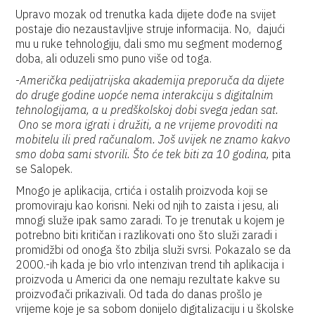
Upravo mozak od trenutka kada dijete dođe na svijet
postaje dio nezaustavljive struje informacija. No, dajući
mu u ruke tehnologiju, dali smo mu segment modernog
doba, ali oduzeli smo puno više od toga.
-
Američka pedijatrijska akademija preporuča da dijete
do druge godine uopće nema interakciju s digitalnim
tehnologijama, a u predškolskoj dobi svega jedan sat.
Ono se mora igrati i družiti, a ne vrijeme provoditi na
mobitelu ili pred računalom. Još uvijek ne znamo kakvo
smo doba sami stvorili. Što će tek biti za 10 godina,
pita
se Salopek.
Mnogo je aplikacija, crtića i ostalih proizvoda koji se
promoviraju kao korisni. Neki od njih to zaista i jesu, ali
mnogi služe ipak samo zaradi. To je trenutak u kojem je
potrebno biti kritičan i razlikovati ono što služi zaradi i
promidžbi od onoga što zbilja služi svrsi. Pokazalo se da
2000.-ih kada je bio vrlo intenzivan trend tih aplikacija i
proizvoda u Americi da one nemaju rezultate kakve su
proizvođači prikazivali. Od tada do danas prošlo je
vrijeme koje je sa sobom donijelo digitalizaciju i u školske