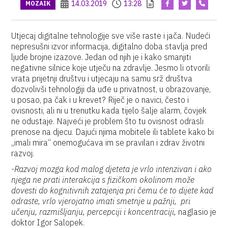
14.03.2019
13:28
MOZAIK
Utjecaj digitalne tehnologije sve više raste i jača. Nudeći
nepresušni izvor informacija, digitalno doba stavlja pred
ljude brojne izazove. Jedan od njih je i kako smanjiti
negativne silnice koje utječu na zdravlje. Jesmo li otvorili
vrata prijetnji društvu i utjecaju na samu srž društva
dozvolivši tehnologiji da uđe u privatnost, u obrazovanje,
u posao, pa čak i u krevet? Riječ je o navici, često i
ovisnosti, ali ni u trenutku kada tijelo šalje alarm, čovjek
ne odustaje. Najveći je problem što tu ovisnost odrasli
prenose na djecu. Dajući njima mobitele ili tablete kako bi
„imali mira“ onemogućava im se pravilan i zdrav životni
razvoj.
-
Razvoj mozga kod malog djeteta je vrlo intenzivan i ako
njega ne prati interakcija s fizičkom okolinom može
dovesti do kognitivnih zatajenja pri čemu će to dijete kad
odraste, vrlo vjerojatno imati smetnje u pažnji, pri
učenju, razmišljanju, percepciji i koncentraciji,
naglasio je
doktor Igor Salopek.