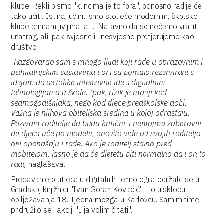
klupe. Rekli bismo "klincima je to fora", odnosno radije će
tako učiti. Istina, učinili smo stoljeće modernim, školske
klupe primamljivijima, ali... Naravno da se nećemo vratiti
unatrag, ali ipak svjesno ili nesvjesno pretjerujemo kao
društvo.
-Razgovarao sam s mnogo ljudi koji rade u obrazovnim i
psihijatrijskim sustavima i oni su pomalo rezervirani s
idejom da se toliko intenzivno ide s digitalnim
tehnologijama u škole. Ipak, rizik je manji kod
sedmogodišnjaka, nego kod djece predškolske dobi.
Važna je njihova obiteljska sredina u kojoj odrastaju.
Pozivam roditelje da budu kritični i nemojmo zaboraviti
da djeca uče po modelu, ono što vide od svojih roditelja
oni oponašaju i rade. Ako je roditelj stalno pred
mobitelom, jasno je da će djetetu biti normalno da i on to
radi,
naglašava.
Predavanje o utjecaju digitalnih tehnologija održalo se u
Gradskoj knjižnici "Ivan Goran Kovačić" i to u sklopu
obilježavanja 18. Tjedna mozga u Karlovcu. Samim time
pridružilo se i akciji "I ja volim čitati".