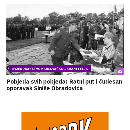
SVJEDOČANSTVO KARLOVAČKOG BRANITELJA
Pobjeda svih pobjeda: Ratni put i čudesan
oporavak Siniše Obradovića