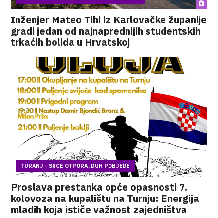
Inženjer Mateo Tihi iz Karlovačke županije
gradi jedan od najnaprednijih studentskih
trkaćih bolida u Hrvatskoj
TURANJ - SRCE OTPORA, DUH POBJEDE
Proslava prestanka opće opasnosti 7.
kolovoza na kupalištu na Turnju: Energija
mladih koja ističe važnost zajedništva