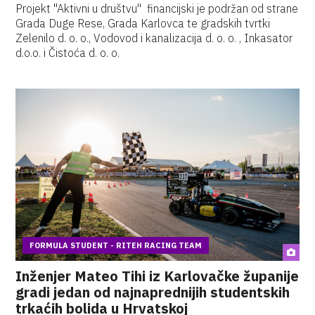
Projekt "Aktivni u društvu" financijski je podržan od strane
Grada Duge Rese, Grada Karlovca te gradskih tvrtki
Zelenilo d. o. o., Vodovod i kanalizacija d. o. o. , Inkasator
d.o.o. i Čistoća d. o. o.
FORMULA STUDENT - RITEH RACING TEAM
Inženjer Mateo Tihi iz Karlovačke županije
gradi jedan od najnaprednijih studentskih
trkaćih bolida u Hrvatskoj