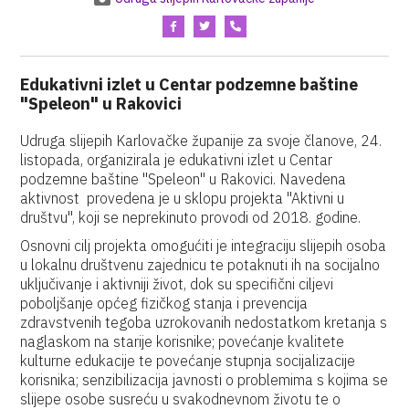
Edukativni izlet u Centar podzemne baštine
"Speleon" u Rakovici
Udruga slijepih Karlovačke županije za svoje članove, 24.
listopada, organizirala je edukativni izlet u Centar
podzemne baštine "Speleon" u Rakovici. Navedena
aktivnost provedena je u sklopu projekta "Aktivni u
društvu", koji se neprekinuto provodi od 2018. godine.
Osnovni cilj projekta omogućiti je integraciju slijepih osoba
u lokalnu društvenu zajednicu te potaknuti ih na socijalno
uključivanje i aktivniji život, dok su specifični ciljevi
poboljšanje općeg fizičkog stanja i prevencija
zdravstvenih tegoba uzrokovanih nedostatkom kretanja s
naglaskom na starije korisnike; povećanje kvalitete
kulturne edukacije te povećanje stupnja socijalizacije
korisnika; senzibilizacija javnosti o problemima s kojima se
slijepe osobe susreću u svakodnevnom životu te o