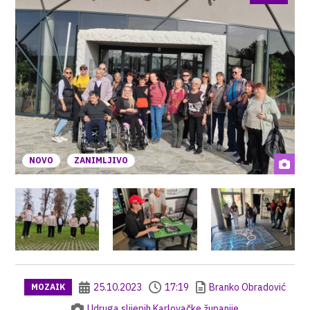
NOVO
ZANIMLJIVO
25.10.2023
17:19
Branko Obradović
MOZAIK
Udruga slijepih Karlovačke županije