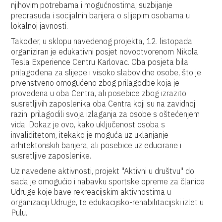
njihovim potrebama i mogućnostima; suzbijanje
predrasuda i socijalnih barijera o slijepim osobama u
lokalnoj javnosti.
Također, u sklopu navedenog projekta, 12. listopada
organiziran je edukativni posjet novootvorenom Nikola
Tesla Experience Centru Karlovac. Oba posjeta bila
prilagođena za slijepe i visoko slabovidne osobe, što je
prvenstveno omogućeno zbog prilagodbe koja je
provedena u oba Centra, ali posebice zbog izrazito
susretljivih zaposlenika oba Centra koji su na zavidnoj
razini prilagodili svoja izlaganja za osobe s oštećenjem
vida. Dokaz je ovo, kako uključenost osoba s
invaliditetom, itekako je moguća uz uklanjanje
arhitektonskih barijera, ali posebice uz educirane i
susretljive zaposlenike.
Uz navedene aktivnosti, projekt "Aktivni u društvu" do
sada je omogućio i nabavku sportske opreme za članice
Udruge koje bave rekreacijskim aktivnostima u
organizaciji Udruge, te edukacijsko-rehabilitacijski izlet u
Pulu.