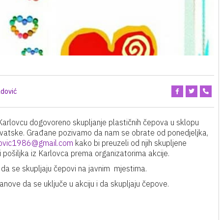
dović
arlovcu dogovoreno skupljanje plastičnih čepova u sklopu
Hrvatske. Građane pozivamo da nam se obrate od ponedjeljka,
kovic1986@gmail.com
kako bi preuzeli od njih skupljene
 pošiljka iz Karlovca prema organizatorima akcije.
 da se skupljaju čepovi na javnim mjestima.
tanove da se uključe u akciju i da skupljaju čepove.