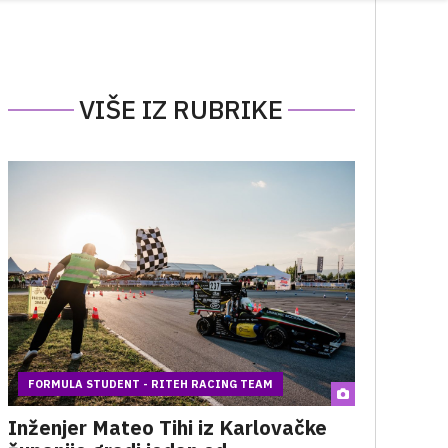
VIŠE IZ RUBRIKE
FORMULA STUDENT - RITEH RACING TEAM
Inženjer Mateo Tihi iz Karlovačke