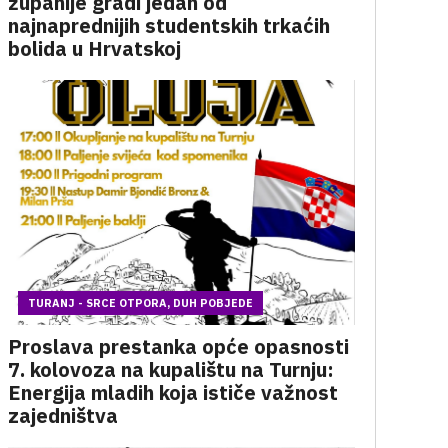
županije gradi jedan od
najnaprednijih studentskih trkaćih
bolida u Hrvatskoj
TURANJ - SRCE OTPORA, DUH POBJEDE
Proslava prestanka opće opasnosti
7. kolovoza na kupalištu na Turnju:
Energija mladih koja ističe važnost
zajedništva