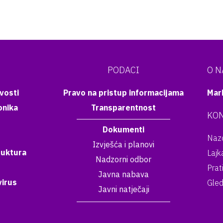
PODACI
O 
vosti
Pravo na pristup informacijama
Mar
onika
Transparentnost
KON
Dokumenti
Nazo
Izvješća i planovi
ruktura
Lajk
Nadzorni odbor
Prat
Javna nabava
irus
Gled
Javni natječaji