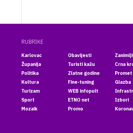
RUBRIKE
Karlovac
Obavijesti
Zanimlji
Županija
Turisti kažu
Crna kr
Politika
Zlatne godine
Promet
Kultura
Fine-tuning
Glazba
Turizam
WEB infopult
Infrast
Sport
ETNO net
Izbori
Mozaik
Promo
Koronav