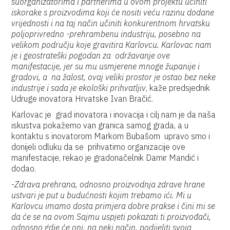
suorganizatorima i partnerima u ovom projektu učiniti
iskorake s proizvodima koji će nositi veću razinu dodane
vrijednosti i na taj način učiniti konkurentnom hrvatsku
poljoprivredno -prehrambenu industriju, posebno na
velikom području koje gravitira Karlovcu. Karlovac nam
je i geostrateški pogodan za održavanje ove
manifestacije, jer su mu usmjerene mnoge županije i
gradovi, a na žalost, ovaj veliki prostor je ostao bez neke
industrije i sada je ekološki prihvatljiv
, kaže predsjednik
Udruge inovatora Hrvatske Ivan Bračić.
Karlovac je grad inovatora i inovacija i cilj nam je da naša
iskustva pokažemo van granica samog grada, a u
kontaktu s inovatorom Markom Bubašom upravo smo i
donijeli odluku da se prihvatimo organizacije ove
manifestacije, rekao je gradonačelnik Damir Mandić i
dodao.
-
Zdrava prehrana, odnosno proizvodnja zdrave hrane
ustvari je put u budućnosti kojim trebamo ići. Mi u
Karlovcu imamo dosta primjera dobre prakse i čini mi se
da će se na ovom Sajmu uspjeti pokazati ti proizvođači,
odnosno gdje će oni, na neki način, podijeliti svoja