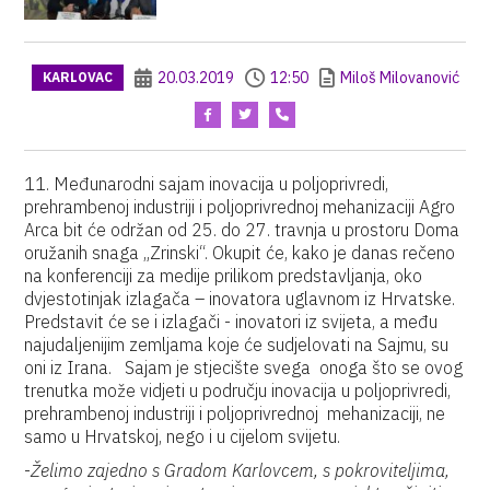
20.03.2019
12:50
Miloš Milovanović
KARLOVAC
11. Međunarodni sajam inovacija u poljoprivredi,
prehrambenoj industriji i poljoprivrednoj mehanizaciji Agro
Arca bit će održan od 25. do 27. travnja u prostoru Doma
oružanih snaga „Zrinski“. Okupit će, kako je danas rečeno
na konferenciji za medije prilikom predstavljanja, oko
dvjestotinjak izlagača – inovatora uglavnom iz Hrvatske.
Predstavit će se i izlagači - inovatori iz svijeta, a među
najudaljenijim zemljama koje će sudjelovati na Sajmu, su
oni iz Irana. Sajam je stjecište svega onoga što se ovog
trenutka može vidjeti u području inovacija u poljoprivredi,
prehrambenoj industriji i poljoprivrednoj mehanizaciji, ne
samo u Hrvatskoj, nego i u cijelom svijetu.
-
Želimo zajedno s Gradom Karlovcem, s pokroviteljima,