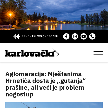
PRVI KARLOVAČKI 90.1FM
Aglomeracija: Mještanima
Hrnetića dosta je „gutanja“
prašine, ali veći je problem
nogostup