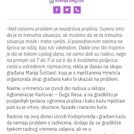
Ksenija Begović
-
Naš osnovni problem je neizdrživa prašina. Svjesni smo
da je to trenutna situacija, ali mislimo da se ta trenutna
situacija može i treba riješiti. U popodnevnim satima ne
šprica se ništa, kao niti vikendom. Dakle ono što tražimo
je da se tokom cijelog dana, ne samo dok su radovi, nego
na primjer od 7 do 7 ili od 6 do 6 kvalitetno pošprica
cesta u određenim razmacima,
rekla je danas na skupu
građana Marija Šoštarić, koja je s mještanima Hrnetića
organizirala skup građana kako bi ukazali na problem.
Naime, u Hrnetiću se izvodi dio radova u sklopu
Aglomeracije Karlovac – Duga Resa, a na gradilištu je
posljednjih tjedana ogromna prašina i kako kažu mještani
puni su je vrtovi, okućnice, fasade i naravno kuće.
Radove na ovoj dionici izvodi Vodoprivreda i građani kažu
da nemaju problem s radnicima, dodaju da se gradilište
tijekom radnog vremena zalijeva, ali ne u