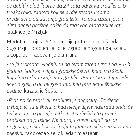
će dobiti nalog ili prije da 24 sata održava gradilište. U
troškovniku radova koji se ovdje izvode imamo
predviđeno održavanje gradilišta. To podrazumijeva i
eliminaciju prašine dakle da redovno mora zalijevati,
istaknuo je Mrzljak.
Međutim, projekt Aglomeracije potaknuo je još jedan
dugotrajniji problem, a to je izgradnja nogostupa, koja u
sklopu ovih radova nije planirana.
-
To je sramota. Pločnik se na ovom terenu traži od 90-ih
godina. Radi se o dijelu gradske četvrti koja ima školu,
koja ima crkvu i koja ima groblje. Promet kroz taj predio
je vrlo gust, a da ne govorimo kad je vrijeme školske
godine,
kazala je Šoštarić.
-
Prašina će proć', ali problem je nogostup. Ta djeca
trebaju ići tu u školu, a kad nečije dijete nastrada onda će
biti kasno. To pitanje netko treba riješiti i to je veći
problem od prašine. Ne moraju staviti asfalt na taj
nogostup, neka bar zasipaju te jame i nek' stave stazu od
pijeska,
nadovezao se još jedan mještanin.