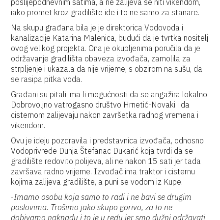
poslijepodnevnim satima, a ne zalijeva se niti vikendom,
iako promet kroz gradilište ide i to ne samo za stanare.
Na skupu građana bila je je direktorica Vodovoda i
kanalizacije Katarina Malenica, budući da je tvrtka nositelj
ovog velikog projekta. Ona je okupljenima poručila da je
održavanje gradilišta obaveza izvođača, zamolila za
strpljenje i ukazala da nije vrijeme, s obzirom na sušu, da
se rasipa pitka voda.
Građani su pitali ima li mogućnosti da se angažira lokalno
Dobrovoljno vatrogasno društvo Hrnetić-Novaki i da
cisternom zalijevaju nakon završetka radnog vremena i
vikendom.
Ovu je ideju pozdravila i predstavnica izvođača, odnosno
Vodoprivrede Dunja Štefanac Dukarić koja tvrdi da se
gradilište redovito polijeva, ali ne nakon 15 sati jer tada
završava radno vrijeme. Izvođač ima traktor i cisternu
kojima zalijeva gradilište, a puni se vodom iz Kupe.
-
Imamo osobu koja samo to radi i ne bavi se drugim
poslovima. Trošimo jako skupo gorivo, za to ne
dobivamo naknadu i to je u redu jer smo dužni održavati