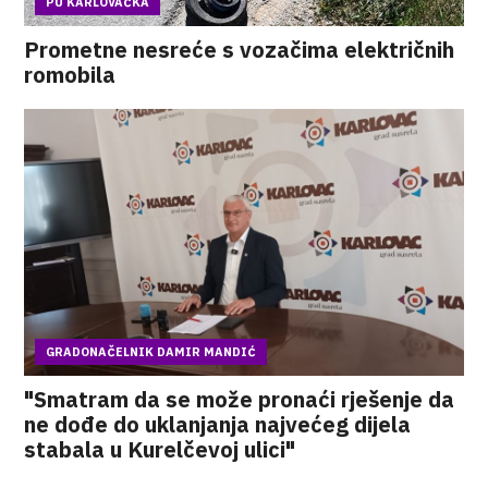
PU KARLOVAČKA
Prometne nesreće s vozačima električnih
romobila
GRADONAČELNIK DAMIR MANDIĆ
"Smatram da se može pronaći rješenje da
ne dođe do uklanjanja najvećeg dijela
stabala u Kurelčevoj ulici"