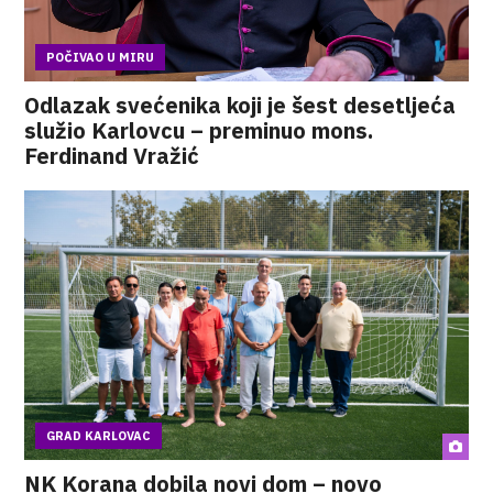
POČIVAO U MIRU
Odlazak svećenika koji je šest desetljeća
služio Karlovcu – preminuo mons.
Ferdinand Vražić
GRAD KARLOVAC
NK Korana dobila novi dom – novo