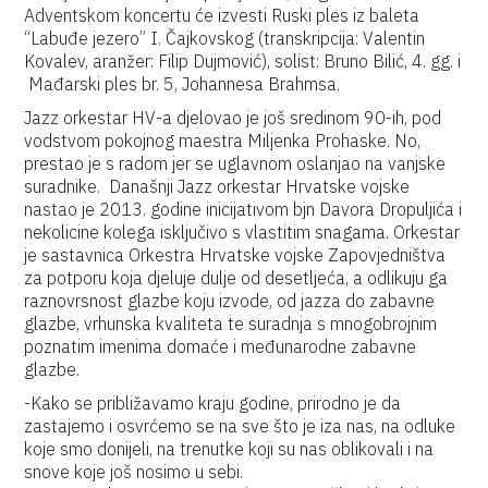
Adventskom koncertu će izvesti Ruski ples iz baleta
“Labuđe jezero” I. Čajkovskog (transkripcija: Valentin
Kovalev, aranžer: Filip Dujmović), solist: Bruno Bilić, 4. gg. i
Mađarski ples br. 5, Johannesa Brahmsa.
Jazz orkestar HV-a djelovao je još sredinom 90-ih, pod
vodstvom pokojnog maestra Miljenka Prohaske. No,
prestao je s radom jer se uglavnom oslanjao na vanjske
suradnike. Današnji Jazz orkestar Hrvatske vojske
nastao je 2013. godine inicijativom bjn Davora Dropuljića i
nekolicine kolega isključivo s vlastitim snagama. Orkestar
je sastavnica Orkestra Hrvatske vojske Zapovjedništva
za potporu koja djeluje dulje od desetljeća, a odlikuju ga
raznovrsnost glazbe koju izvode, od jazza do zabavne
glazbe, vrhunska kvaliteta te suradnja s mnogobrojnim
poznatim imenima domaće i međunarodne zabavne
glazbe.
-Kako se približavamo kraju godine, prirodno je da
zastajemo i osvrćemo se na sve što je iza nas, na odluke
koje smo donijeli, na trenutke koji su nas oblikovali i na
snove koje još nosimo u sebi.