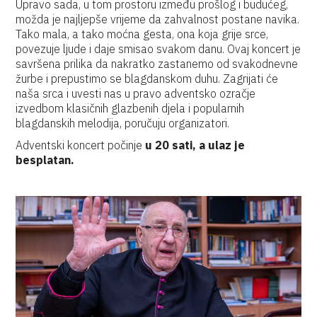
Upravo sada, u tom prostoru između prošlog i budućeg,
možda je najljepše vrijeme da zahvalnost postane navika.
Tako mala, a tako moćna gesta, ona koja grije srce,
povezuje ljude i daje smisao svakom danu. Ovaj koncert je
savršena prilika da nakratko zastanemo od svakodnevne
žurbe i prepustimo se blagdanskom duhu. Zagrijati će
naša srca i uvesti nas u pravo adventsko ozračje
izvedbom klasičnih glazbenih djela i popularnih
blagdanskih melodija, poručuju organizatori.
Adventski koncert počinje
u 20 sati, a ulaz je
besplatan.