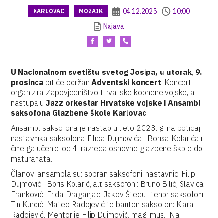
04.12.2025
10:00
KARLOVAC
MOZAIK
Najava
U Nacionalnom svetištu svetog Josipa, u utorak
,
9.
prosinca
bit će održan
Adventski koncert
. Koncert
organizira Zapovjedništvo Hrvatske kopnene vojske, a
nastupaju
Jazz orkestar Hrvatske vojske i Ansambl
saksofona Glazbene škole Karlovac
.
Ansambl saksofona je nastao u ljeto 2023. g. na poticaj
nastavnika saksofona Filipa Dujmovića i Borisa Kolarića i
čine ga učenici od 4. razreda osnovne glazbene škole do
maturanata.
Članovi ansambla su: sopran saksofoni: nastavnici Filip
Dujmović i Boris Kolarić, alt saksofoni: Bruno Bilić, Slavica
Franković, Frida Draganjac, Jakov Štedul, tenor saksofoni:
Tin Kurdić, Mateo Radojević te bariton saksofon: Kiara
Radojević. Mentor je Filip Dujmović, mag. mus. Na