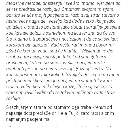
moderne metode, anesteziju i sve što imamo, vjerujem da
se i te predrasude razbijaju. Smatram svojom misijom,
bar što se tiče mojih pacijenata, razbiti taj strah i stvarno
nema veće nagrade i veselja kad dođe netko tko je jako
uplašen, a onda to postane jako dobar i suradljiv pacijent
koji kasnije dolazi s osmjehom na licu jer zna da će sve
što radimo biti popraćeno anestezijom i da će sa svakim
korakom biti upoznat. Kad nešto radim onda govorim:
„Sad će krenuti voda, sad će hladiti…“ Mislim da je dio
straha u toj neizvjesnosti pa tako kad smo gotovi s
brušenjem, kažem da smo završili i pacijent može
odahnuti jer zna da nema više tog groznog zvuka. Na
koncu pristupam tako kako bih voljela da se prema meni
pristupa meni kad sam ja pacijent na stomatološkom
stolcu. Volim kad mi kolegica kaže, što je sljedeće, što
smo napravili i vidim da se takvim načinom rada strah
razbija.
S razbijanjem straha od stomatologa treba krenuti od
najranije dobi predlaže dr. Hela Puljić, zato radi i s onim
najmanjim pacijentima.