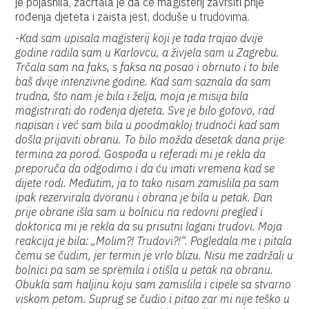
je pojasnila, zacrtala je da će magisterij završiti prije
rođenja djeteta i zaista jest, doduše u trudovima.
-
Kad sam upisala magisterij koji je tada trajao dvije
godine radila sam u Karlovcu, a živjela sam u Zagrebu.
Trčala sam na faks, s faksa na posao i obrnuto i to bile
baš dvije intenzivne godine. Kad sam saznala da sam
trudna, što nam je bila i želja, moja je misija bila
magistrirati do rođenja djeteta. Sve je bilo gotovo, rad
napisan i već sam bila u poodmakloj trudnoći kad sam
došla prijaviti obranu. To bilo možda desetak dana prije
termina za porod. Gospođa u referadi mi je rekla da
preporuča da odgodimo i da ću imati vremena kad se
dijete rodi. Međutim, ja to tako nisam zamislila pa sam
ipak rezervirala dvoranu i obrana je bila u petak. Dan
prije obrane išla sam u bolnicu na redovni pregled i
doktorica mi je rekla da su prisutni lagani trudovi. Moja
reakcija je bila: „Molim?! Trudovi?!“. Pogledala me i pitala
čemu se čudim, jer termin je vrlo blizu. Nisu me zadržali u
bolnici pa sam se spremila i otišla u petak na obranu.
Obukla sam haljinu koju sam zamislila i cipele sa stvarno
viskom petom. Suprug se čudio i pitao zar mi nije teško u