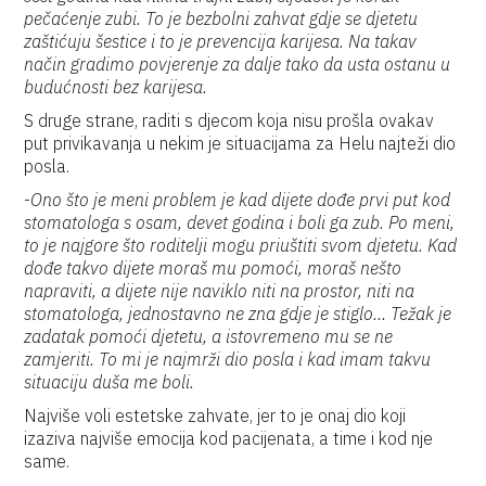
pečaćenje zubi. To je bezbolni zahvat gdje se djetetu
zaštićuju šestice i to je prevencija karijesa. Na takav
način gradimo povjerenje za dalje tako da usta ostanu u
budućnosti bez karijesa.
S druge strane, raditi s djecom koja nisu prošla ovakav
put privikavanja u nekim je situacijama za Helu najteži dio
posla.
-
Ono što je meni problem je kad dijete dođe prvi put kod
stomatologa s osam, devet godina i boli ga zub. Po meni,
to je najgore što roditelji mogu priuštiti svom djetetu. Kad
dođe takvo dijete moraš mu pomoći, moraš nešto
napraviti, a dijete nije naviklo niti na prostor, niti na
stomatologa, jednostavno ne zna gdje je stiglo… Težak je
zadatak pomoći djetetu, a istovremeno mu se ne
zamjeriti. To mi je najmrži dio posla i kad imam takvu
situaciju duša me boli.
Najviše voli estetske zahvate, jer to je onaj dio koji
izaziva najviše emocija kod pacijenata, a time i kod nje
same.