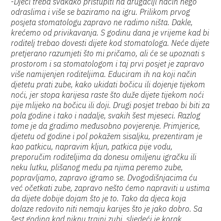
-
Djeci treba svakako pristupiti na drugačiji način nego
odraslima i više se baziramo na igru. Prilikom prvog
posjeta stomatologu zapravo ne radimo ništa. Dakle,
krećemo od privikavanja. S godinu dana je vrijeme kad bi
roditelj trebao dovesti dijete kod stomatologa. Neće dijete
pretjerano razumjeti što mi pričamo, ali će se upoznati s
prostorom i sa stomatologom i taj prvi posjet je zapravo
više namijenjen roditeljima. Educiram ih na koji način
djetetu prati zube, kako ukidati bočicu ili dojenje tijekom
noći, jer stopa karijesa raste što duže dijete tijekom noći
pije mlijeko na bočicu ili doji. Drugi posjet trebao bi biti za
pola godine i tako i nadalje, svakih šest mjeseci. Razlog
tome je da gradimo međusobno povjerenje. Primjerice,
djetetu od godine i pol pokažem sisaljku, prezentiram je
kao patkicu, napravim kljun, patkica pije vodu,
preporučim roditeljima da donesu omiljenu igračku ili
neku lutku, plišanog medu pa njima peremo zube,
popravljamo, zapravo igramo se. Dvogodišnjacima ću
već očetkati zube, zapravo nešto ćemo napraviti u ustima
da dijete dobije dojam što je to. Tako da djeca koja
dolaze redovito niti nemaju karijes što je jako dobro. Sa
šest godina kad niknu trajni zubi, sljedeći je korak