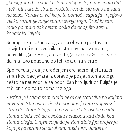
„background“ u smislu stomatologije taj put je malo duži
i teži, ali s druge strane možete reći da ste ponosni sami
na sebe. Naravno, velika je tu pomoć i supruga i njegovo
veliko razumijevanje spram svega toga. Gradila sam
malo po malo dok nisam došla do onog što sam u
konačnici željela.
Suprug je zaslužan za ugradnju efektno postavljenih
rasvjetnih tijela i zvučnika u stropovima i zidovima,
pohvalila ga je Hela, a osim toga, kako kaže, ima sreću
da ima jako poticajnu obitelj koja u nju vjeruje.
Spomenula je da je uređenjem ordinacije htjela razbiti
strah kod pacijenata, a upravo je posjet stomatologu
nešto najneugodnije za popriličan broj ljudi, dr. Puljića je
mišljenja da za to nema razloga.
-
Istina je i sama sam čitala nekakve statistike po kojima
navodno 70 posto svjetske populacije ima svojevrsni
strah do stomatologa. To ne znači da te osobe ne idu
stomatologu već da osjećaju nelagodu kad dođu kod
stomatologa. Činjenica je da je stomatologija profesija
koja je povezana sa strahom, međutim, danas uz