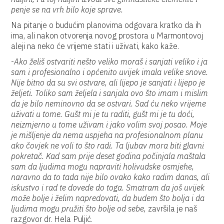
penje se na vrh bilo koje sprave.
Na pitanje o budućim planovima odgovara kratko da ih
ima, ali nakon otvorenja novog prostora u Marmontovoj
aleji na neko će vrijeme stati i uživati, kako kaže.
-
Ako želiš ostvariti nešto veliko moraš i sanjati veliko i ja
sam i profesionalno i općenito uvijek imala velike snove.
Nije bitno da su svi ostvare, ali lijepo je sanjati i lijepo je
željeti. Toliko sam željela i sanjala ovo što imam i mislim
da je bilo neminovno da se ostvari. Sad ću neko vrijeme
uživati u tome. Gušt mi je tu raditi, gušt mi je tu doći,
neizmjerno u tome uživam i jako volim svoj posao. Moje
je mišljenje da nema uspjeha na profesionalnom planu
ako čovjek ne voli to što radi. Ta ljubav mora biti glavni
pokretač. Kad sam prije deset godina počinjala maštala
sam da ljudima mogu napraviti holivudske osmjehe,
naravno da to tada nije bilo ovako kako radim danas, ali
iskustvo i rad te dovede do toga. Smatram da još uvijek
može bolje i želim napredovati, da budem što bolja i da
ljudima mogu pružiti što bolje od sebe,
završila je naš
razgovor dr. Hela Puljić.