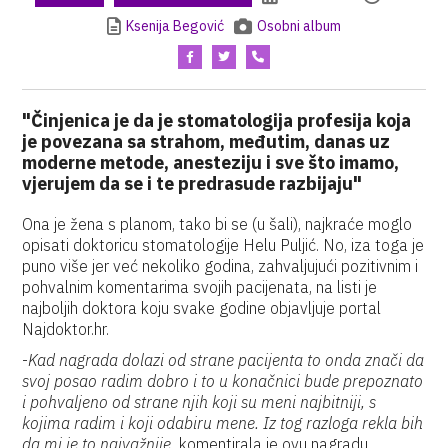
Ksenija Begović
Osobni album
"Činjenica je da je stomatologija profesija koja
je povezana sa strahom, međutim, danas uz
moderne metode, anesteziju i sve što imamo,
vjerujem da se i te predrasude razbijaju"
Ona je žena s planom, tako bi se (u šali), najkraće moglo
opisati doktoricu stomatologije Helu Puljić. No, iza toga je
puno više jer već nekoliko godina, zahvaljujući pozitivnim i
pohvalnim komentarima svojih pacijenata, na listi je
najboljih doktora koju svake godine objavljuje portal
Najdoktor.hr.
-
Kad nagrada dolazi od strane pacijenta to onda znači da
svoj posao radim dobro i to u konačnici bude prepoznato
i pohvaljeno od strane njih koji su meni najbitniji, s
kojima radim i koji odabiru mene. Iz tog razloga rekla bih
da mi je to najvažnije,
komentirala je ovu nagradu.