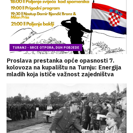
TURANJ - SRCE OTPORA, DUH POBJEDE
Proslava prestanka opće opasnosti 7.
kolovoza na kupalištu na Turnju: Energija
mladih koja ističe važnost zajedništva