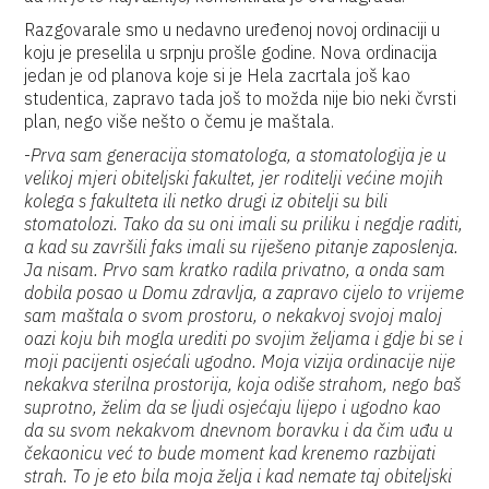
Razgovarale smo u nedavno uređenoj novoj ordinaciji u
koju je preselila u srpnju prošle godine. Nova ordinacija
jedan je od planova koje si je Hela zacrtala još kao
studentica, zapravo tada još to možda nije bio neki čvrsti
plan, nego više nešto o čemu je maštala.
-
Prva sam generacija stomatologa, a stomatologija je u
velikoj mjeri obiteljski fakultet, jer roditelji većine mojih
kolega s fakulteta ili netko drugi iz obitelji su bili
stomatolozi. Tako da su oni imali su priliku i negdje raditi,
a kad su završili faks imali su riješeno pitanje zaposlenja.
Ja nisam. Prvo sam kratko radila privatno, a onda sam
dobila posao u Domu zdravlja, a zapravo cijelo to vrijeme
sam maštala o svom prostoru, o nekakvoj svojoj maloj
oazi koju bih mogla urediti po svojim željama i gdje bi se i
moji pacijenti osjećali ugodno. Moja vizija ordinacije nije
nekakva sterilna prostorija, koja odiše strahom, nego baš
suprotno, želim da se ljudi osjećaju lijepo i ugodno kao
da su svom nekakvom dnevnom boravku i da čim uđu u
čekaonicu već to bude moment kad krenemo razbijati
strah. To je eto bila moja želja i kad nemate taj obiteljski