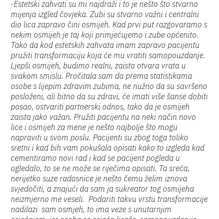
-
Estetski zahvati su mi najdraži i to je nešto što stvarno
mijenja izgled čovjeka. Zubi su stvarno važni i centralni
dio lica zapravo čini osmijeh. Kad prvi put razgovaramo s
nekim osmijeh je taj koji primjećujemo i zube općenito.
Tako da kod estetskih zahvata imam zapravo pacijentu
pružiti transformaciju koja će mu vratiti samopouzdanje.
Ljepši osmijeh, budimo realni, zaista otvara vrata u
svakom smislu. Pročitala sam da prema statistikama
osobe s lijepim zdravim zubima, ne nužno da su savršeno
posloženi, ali bitno da su zdravi, će imati više šanse dobiti
posao, ostvariti partnerski odnos, tako da je osmijeh
zaista jako važan. Pružiti pacijentu na neki način novo
lice i osmijeh za mene je nešto najbolje što mogu
napraviti u svom poslu. Pacijenti su zbog toga toliko
sretni i kad bih vam pokušala opisati kako to izgleda kad
cementiramo novi rad i kad se pacijent pogleda u
ogledalo, to se ne može se riječima opisati. Ta sreća,
nerijetko suze radosnice je nešto čemu želim iznova
svjedočiti, a znajući da sam ja sukreator tog osmijeha
neizmjerno me veseli. Podariti takvu vrstu transformacije
nadilazi sam osmjeh, to ima veze s unutarnjim