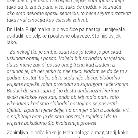
osjećajem, jer osoba se osjeća ljepše, samopouzdanije
tako da to znači puno više. Iako će možda više značiti
ako smo nekome spasili sedmicu, to neće sigurno izazvati
takav val emocija kao estetski zahvat.
Dr. Hela Puljić majka je djevojčice pa nastoji i uspijevala
uskladiti obiteljske i poslovne obaveze, što nije uvijek
lako.
-
Za nekog tko je ambiciozan kao ja teško je ponekad
uskladiti obitelj i posao. Voljela bih savladati tu vještinu
da za mene završi posao onog trena kad izađem iz
ordinacije, ali nerijetko to nije tako. Nadam se da će to s
godina postati bolje, ali to sada nije slučaj. Slobodno
vrijeme najviše volim provoditi sa suprugom i kćerkicom.
Budući da smo suprug i ja dosta ambiciozni i jurimo
svaki nekakav svoj san, onda obitelj malo pati i zato
vikendima kad smo slobodni nastojimo se posvetiti
djetetu, ispuniti njene želje, na primjer otići u zoološki vrt,
a najbitnije nam je da smo nas troje zajedno i da to
vrijeme pokušamo što kvalitetnije provesti.
Zanimljiva je priča kako je Hela polagala magisterij, kako