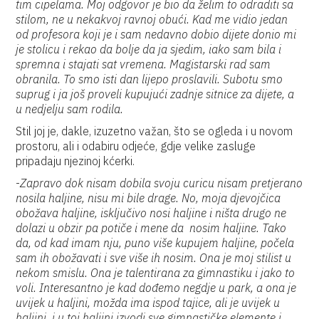
tim cipelama. Moj odgovor je bio da želim to odraditi sa
stilom, ne u nekakvoj ravnoj obući. Kad me vidio jedan
od profesora koji je i sam nedavno dobio dijete donio mi
je stolicu i rekao da bolje da ja sjedim, iako sam bila i
spremna i stajati sat vremena. Magistarski rad sam
obranila. To smo isti dan lijepo proslavili. Subotu smo
suprug i ja još proveli kupujući zadnje sitnice za dijete, a
u nedjelju sam rodila.
Stil joj je, dakle, izuzetno važan, što se ogleda i u novom
prostoru, ali i odabiru odjeće, gdje velike zasluge
pripadaju njezinoj kćerki.
-
Zapravo dok nisam dobila svoju curicu nisam pretjerano
nosila haljine, nisu mi bile drage. No, moja djevojčica
obožava haljine, isključivo nosi haljine i ništa drugo ne
dolazi u obzir pa potiče i mene da nosim haljine. Tako
da, od kad imam nju, puno više kupujem haljine, počela
sam ih obožavati i sve više ih nosim. Ona je moj stilist u
nekom smislu. Ona je talentirana za gimnastiku i jako to
voli. Interesantno je kad dođemo negdje u park, a ona je
uvijek u haljini, možda ima ispod tajice, ali je uvijek u
haljini, i u toj haljini izvodi sve gimnastičke elemente i