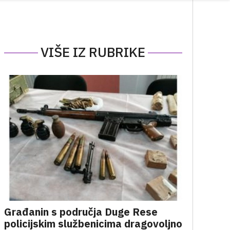
VIŠE IZ RUBRIKE
Građanin s područja Duge Rese
policijskim službenicima dragovoljno