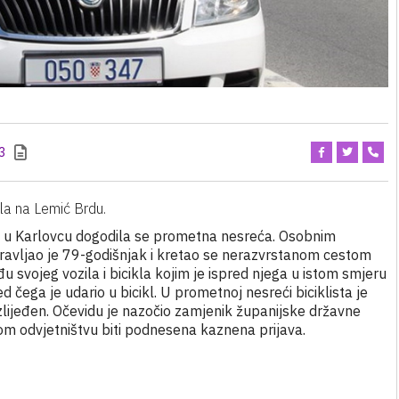
3
dila na Lemić Brdu.
do u Karlovcu dogodila se prometna nesreća. Osobnim
ravljao je 79-godišnjak i kretao se nerazvrstanom cestom
svojeg vozila i bicikla kojim je ispred njega u istom smjeru
d čega je udario u bicikl. U prometnoj nesreći biciklista je
zlijeđen. Očevidu je nazočio zamjenik županijske državne
om odvjetništvu biti podnesena kaznena prijava.