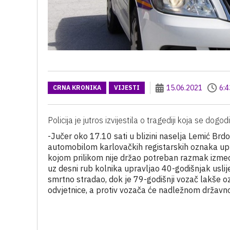
15.06.2021
6:4
CRNA KRONIKA
VIJESTI
Policija je jutros izvijestila o tragediji koja se dogo
-Jučer oko 17.10 sati u blizini naselja Lemić Br
automobilom karlovačkih registarskih oznaka up
kojom prilikom nije držao potreban razmak između 
uz desni rub kolnika upravljao 40-godišnjak uslije
smrtno stradao, dok je 79-godišnji vozač lakše o
odvjetnice, a protiv vozača će nadležnom državn