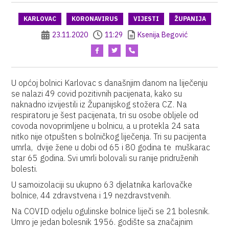
KARLOVAC
KORONAVIRUS
VIJESTI
ŽUPANIJA
23.11.2020
11:29
Ksenija Begović
U općoj bolnici Karlovac s današnjim danom na liječenju
se nalazi 49 covid pozitivnih pacijenata, kako su
naknadno izvijestili iz Županijskog stožera CZ. Na
respiratoru je šest pacijenata, tri su osobe obljele od
covoda novoprimljene u bolnicu, a u protekla 24 sata
nitko nije otpušten s bolničkog liječenja. Tri su pacijenta
umrla, dvije žene u dobi od 65 i 80 godina te muškarac
star 65 godina. Svi umrli bolovali su ranije pridruženih
bolesti.
U samoizolaciji su ukupno 63 djelatnika karlovačke
bolnice, 44 zdravstvena i 19 nezdravstvenih.
Na COVID odjelu ogulinske bolnice liječi se 21 bolesnik.
Umro je jedan bolesnik 1956. godište sa značajnim