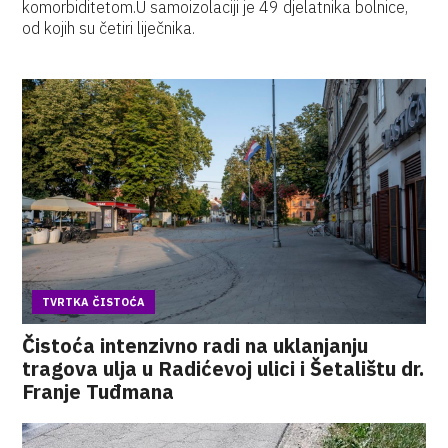
komorbiditetom.U samoizolaciji je 49 djelatnika bolnice,
od kojih su četiri liječnika.
TVRTKA ČISTOĆA
Čistoća intenzivno radi na uklanjanju
tragova ulja u Radićevoj ulici i Šetalištu dr.
Franje Tuđmana