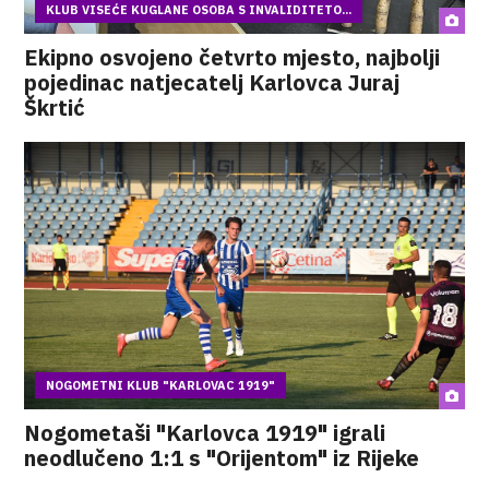
KLUB VISEĆE KUGLANE OSOBA S INVALIDITETO...
Ekipno osvojeno četvrto mjesto, najbolji
pojedinac natjecatelj Karlovca Juraj
Škrtić
NOGOMETNI KLUB "KARLOVAC 1919"
Nogometaši "Karlovca 1919" igrali
neodlučeno 1:1 s "Orijentom" iz Rijeke