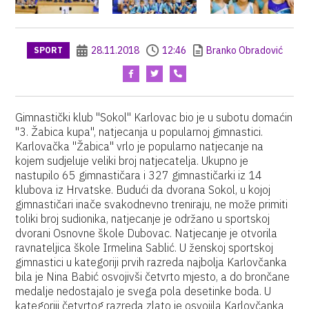
28.11.2018
12:46
Branko Obradović
SPORT
Gimnastički klub "Sokol" Karlovac bio je u subotu domaćin
"3. Žabica kupa", natjecanja u popularnoj gimnastici.
Karlovačka "Žabica" vrlo je popularno natjecanje na
kojem sudjeluje veliki broj natjecatelja. Ukupno je
nastupilo 65 gimnastičara i 327 gimnastičarki iz 14
klubova iz Hrvatske. Budući da dvorana Sokol, u kojoj
gimnastičari inače svakodnevno treniraju, ne može primiti
toliki broj sudionika, natjecanje je održano u sportskoj
dvorani Osnovne škole Dubovac. Natjecanje je otvorila
ravnateljica škole Irmelina Sablić. U ženskoj sportskoj
gimnastici u kategoriji prvih razreda najbolja Karlovčanka
bila je Nina Babić osvojivši četvrto mjesto, a do brončane
medalje nedostajalo je svega pola desetinke boda. U
kategoriji četvrtog razreda zlato je osvojila Karlovčanka