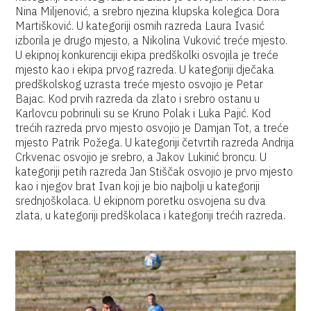
Nina Miljenović, a srebro njezina klupska kolegica Dora
Martišković. U kategoriji osmih razreda Laura Ivasić
izborila je drugo mjesto, a Nikolina Vuković treće mjesto.
U ekipnoj konkurenciji ekipa predškolki osvojila je treće
mjesto kao i ekipa prvog razreda. U kategoriji dječaka
predškolskog uzrasta treće mjesto osvojio je Petar
Bajac. Kod prvih razreda da zlato i srebro ostanu u
Karlovcu pobrinuli su se Kruno Polak i Luka Pajić. Kod
trećih razreda prvo mjesto osvojio je Damjan Tot, a treće
mjesto Patrik Požega. U kategoriji četvrtih razreda Andrija
Crkvenac osvojio je srebro, a Jakov Lukinić broncu. U
kategoriji petih razreda Jan Stiščak osvojio je prvo mjesto
kao i njegov brat Ivan koji je bio najbolji u kategoriji
srednjoškolaca. U ekipnom poretku osvojena su dva
zlata, u kategoriji predškolaca i kategoriji trećih razreda.