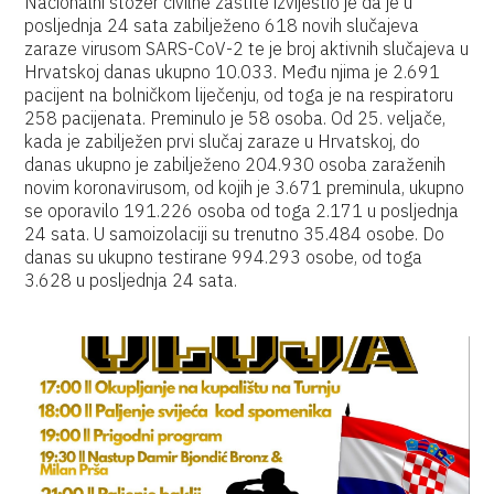
Nacionalni stožer civilne zaštite izvijestio je da je u
posljednja 24 sata zabilježeno 618 novih slučajeva
zaraze virusom SARS-CoV-2 te je broj aktivnih slučajeva u
Hrvatskoj danas ukupno 10.033. Među njima je 2.691
pacijent na bolničkom liječenju, od toga je na respiratoru
258 pacijenata. Preminulo je 58 osoba. Od 25. veljače,
kada je zabilježen prvi slučaj zaraze u Hrvatskoj, do
danas ukupno je zabilježeno 204.930 osoba zaraženih
novim koronavirusom, od kojih je 3.671 preminula, ukupno
se oporavilo 191.226 osoba od toga 2.171 u posljednja
24 sata. U samoizolaciji su trenutno 35.484 osobe. Do
danas su ukupno testirane 994.293 osobe, od toga
3.628 u posljednja 24 sata.