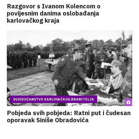
Razgovor s Ivanom Kolencom o
povijesnim danima oslobađanja
karlovačkog kraja
SVJEDOČANSTVO KARLOVAČKOG BRANITELJA
Pobjeda svih pobjeda: Ratni put i čudesan
oporavak Siniše Obradovića