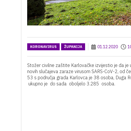
01.12.2020
1
KORONAVIRUS
ŽUPANIJA
Stožer civilne zaštite Karlovačke izvijestio je da j
novih slučajeva zaraze virusom SARS-CoV-2, od čega
53 s područja grada Karlovca je 38 osoba, Duga Resa
ukupno je do sada oboljelo 3.285 osoba.