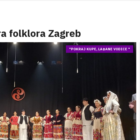
a folklora Zagreb
"POKRAJ KUPE, LAĐANE VODICE "