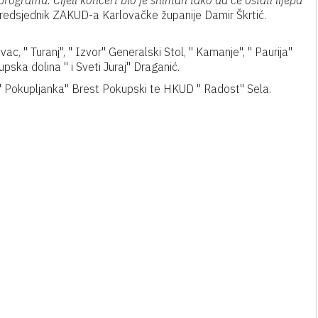
rograma. Cijeli koncert bio je sniman tako da će ostati lijepa
 predsjednik ZAKUD-a Karlovačke županije Damir Škrtić.
ac, " Turanj", " Izvor" Generalski Stol, " Kamanje", " Paurija"
pska dolina " i Sveti Juraj" Draganić.
" Pokupljanka" Brest Pokupski te HKUD " Radost" Sela.