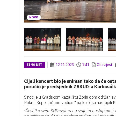
NOVO
12.11.2023
7:41
Obavijest
ETNO NET
Cijeli koncert bio je sniman tako da će os
poručio je predsjednik ZAKUD-a Karlovačk
Sinoć je u Gradskom kazalištu Zorin dom održan s
Pokraj Kupe, lađane vodice " na kojoj su nastupili 
-
Čestitke svim KUD-ovima na sjajnim nastupima i v