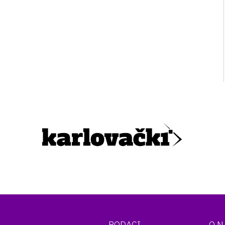
PODACI
O 