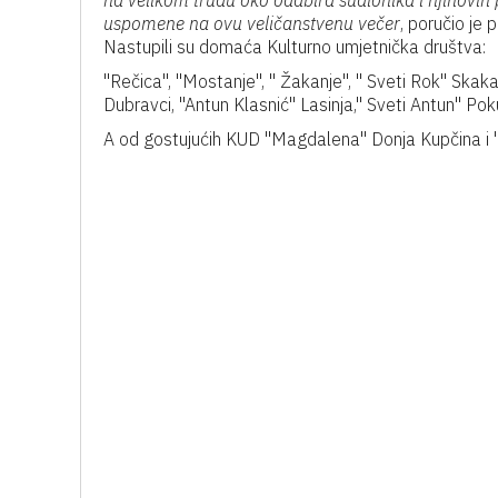
na velikom trudu oko odabira sudionika i njihovih p
uspomene na ovu veličanstvenu večer
, poručio je
Nastupili su domaća Kulturno umjetnička društva:
"Rečica", "Mostanje", " Žakanje", " Sveti Rok" Skakav
Dubravci, "Antun Klasnić" Lasinja," Sveti Antun" Poku
A od gostujućih KUD "Magdalena" Donja Kupčina i 