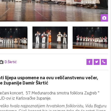
D.Škrtić
tati lijepa uspomene na ovu veličanstvenu večer,
e županije Damir Škrtić
večani koncert, 57.Međunarodna smotra folklora Zagreb "
KUD-ovi iz Karlovačke županije.
eliko hvala najpoznatijem hrvatskom folkloristu, Vidu Baguru