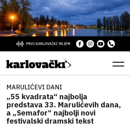
PRVI KARLOVAČKI 90.1FM
MARULIĆEVI DANI
„55 kvadrata“ najbolja
predstava 33. Marulićevih dana,
a „Semafor“ najbolji novi
festivalski dramski tekst