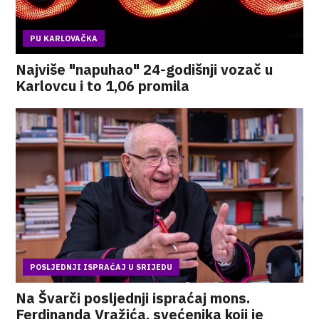
PU KARLOVAČKA
Najviše "napuhao" 24-godišnji vozač u
Karlovcu i to 1,06 promila
POSLJEDNJI ISPRAĆAJ U SRIJEDU
Na Švarči posljednji ispraćaj mons.
Ferdinanda Vražića, svećenika koji je