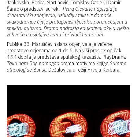
Jankovska, Perica Martinović, Tomislav Čadež i Damir
Šarac o predstavi su rekli:
Petra Cicvarić napisala je
dramaturški zahtjevan, uzbudljiv tekst iz domaće
svakodnevice čiji je protagonist dječak s poremećajem u
spektru autizma. Drama nadrasta edukativni okvir, vješto
zahvaća u osjetljivu temu i privlači humorom.
Publika 33. Marulićevih dana ocjenjivala je viđene
predstave ocjenama od 1 do 5. Najviši prosjek od čak
4,94 dobila je predstava splitskog kazališta PlayDrama
Tako nam Bog pomogao
prema motivima knjige
Summa
atheologiae
Borisa Dežulovića u režiji Hrvoja Korbara.