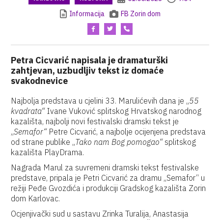
Informacija
FB Zorin dom
Petra Cicvarić napisala je dramaturški
zahtjevan, uzbudljiv tekst iz domaće
svakodnevice
Najbolja predstava u cjelini 33. Marulićevih dana je „
55
kvadrata“
Ivane Vuković splitskog Hrvatskog narodnog
kazališta, najbolji novi festivalski dramski tekst je
„
Semafor“
Petre Cicvarić, a najbolje ocijenjena predstava
od strane publike „
Tako nam Bog pomogao“
splitskog
kazališta PlayDrama.
Nagrada Marul za suvremeni dramski tekst festivalske
predstave, pripala je Petri Cicvarić za dramu „Semafor“ u
režiji Peđe Gvozdića i produkciji Gradskog kazališta Zorin
dom Karlovac.
Ocjenjivački sud u sastavu Zrinka Turalija, Anastasija