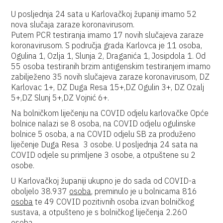
U posljednja 24 sata u Karlovačkoj županiji imamo 52
nova slučaja zaraze koronavirusom.
Putem PCR testiranja imamo 17 novih slučajeva zaraze
koronavirusom. S područja grada Karlovca je 11 osoba,
Ogulina 1, Ozlja 1, Slunja 2, Draganića 1, Josipdola 1. Od
55 osoba testiranih brzim antigenskim testiranjem imamo
zabilježeno 35 novih slučajeva zaraze koronavirusom, DZ
Karlovac 1+, DZ Duga Resa 15+,DZ Ogulin 3+, DZ Ozalj
5+,DZ Slunj 5+,DZ Vojnić 6+.
Na bolničkom liječenju na COVID odjelu karlovačke Opće
bolnice nalazi se 8 osoba, na COVID odjelu ogulinske
bolnice 5 osoba, a na COVID odjelu SB za produženo
liječenje Duga Resa 3 osobe. U posljednja 24 sata na
COVID odjele su primljene 3 osobe, a otpuštene su 2
osobe.
U Karlovačkoj županiji ukupno je do sada od COVID-a
oboljelo 38.937
osoba
, preminulo je u bolnicama 816
osoba
te 49 COVID pozitivnih osoba izvan bolničkog
sustava, a otpušteno je s bolničkog liječenja 2.260
osoba.