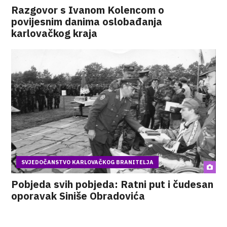
Razgovor s Ivanom Kolencom o
povijesnim danima oslobađanja
karlovačkog kraja
SVJEDOČANSTVO KARLOVAČKOG BRANITELJA
Pobjeda svih pobjeda: Ratni put i čudesan
oporavak Siniše Obradovića