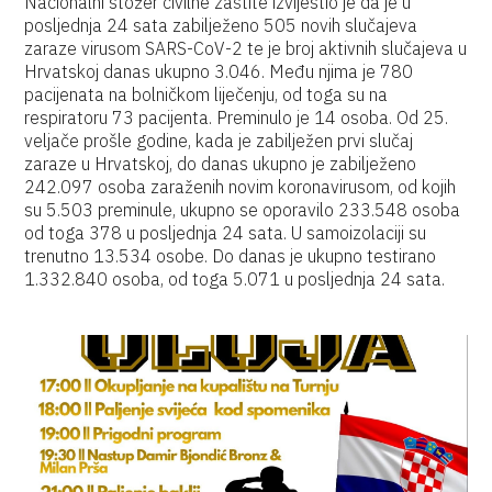
Nacionalni stožer civilne zaštite izvijestio je da je u
posljednja 24 sata zabilježeno 505 novih slučajeva
zaraze virusom SARS-CoV-2 te je broj aktivnih slučajeva u
Hrvatskoj danas ukupno 3.046. Među njima je 780
pacijenata na bolničkom liječenju, od toga su na
respiratoru 73 pacijenta. Preminulo je 14 osoba. Od 25.
veljače prošle godine, kada je zabilježen prvi slučaj
zaraze u Hrvatskoj, do danas ukupno je zabilježeno
242.097 osoba zaraženih novim koronavirusom, od kojih
su 5.503 preminule, ukupno se oporavilo 233.548 osoba
od toga 378 u posljednja 24 sata. U samoizolaciji su
trenutno 13.534 osobe. Do danas je ukupno testirano
1.332.840 osoba, od toga 5.071 u posljednja 24 sata.