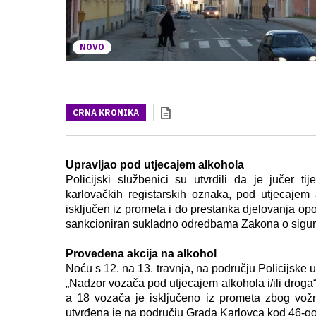
NOVO
CRNA KRONIKA
Upravljao pod utjecajem alkohola
Policijski službenici su utvrdili da je jučer
karlovačkih registarskih oznaka, pod utjecajem
isključen iz prometa i do prestanka djelovanja opo
sankcioniran sukladno odredbama Zakona o sigur
Provedena akcija na alkohol
Noću s 12. na 13. travnja, na području
Policijske 
„Nadzor vozača pod utjecajem alkohola i/ili droga“.
a 18 vozača je isključeno iz prometa zbog vožn
utvrđena je na području Grada Karlovca kod 46-go