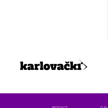
PODACI
O 