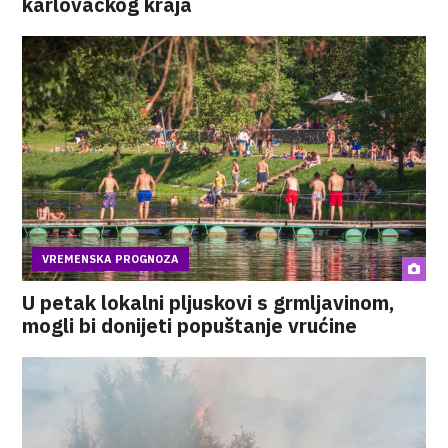
karlovačkog kraja
VREMENSKA PROGNOZA
U petak lokalni pljuskovi s grmljavinom,
mogli bi donijeti popuštanje vrućine