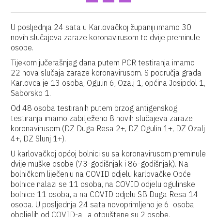
U posljednja 24 sata u Karlovačkoj županiji imamo 30
novih slučajeva zaraze koronavirusom te dvije preminule
osobe.
Tijekom jučerašnjeg dana putem PCR testiranja imamo
22 nova slučaja zaraze koronavirusom. S područja grada
Karlovca je 13 osoba, Ogulin 6, Ozalj 1, općina Josipdol 1,
Saborsko 1.
Od 48 osoba testiranih putem brzog antigenskog
testiranja imamo zabilježeno 8 novih slučajeva zaraze
koronavirusom (DZ Duga Resa 2+, DZ Ogulin 1+, DZ Ozalj
4+, DZ Slunj 1+).
U karlovačkoj općoj bolnici su sa koronavirusom preminule
dvije muške osobe (73-godišnjak i 86-godišnjak). Na
bolničkom liječenju na COVID odjelu karlovačke Opće
bolnice nalazi se 11 osoba, na COVID odjelu ogulinske
bolnice 11 osoba, a na COVID odjelu SB Duga Resa 14
osoba. U posljednja 24 sata novoprimljeno je 6 osoba
oboljelih od COVID-a , a otpuštene su 2 osobe.