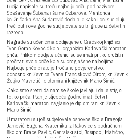
Učenice 4. c razreda OŠ Dubovac Ana, Lana, Mia, Lana i
Lucija napisale su treću najbolju priču pod nazivom
Spašavanje Šubana i šume Ozbarove. Mentorica
knjižničarka Ana Sudarević dodala je kako i oni sudjeluju
treći put i ove godine sudjelovale su tri grupe iz četvrtih
razreda.
Nagrade su učenicima dodijeljene u Gradskoj knjižnici
Ivan Goran Kovačić koja i organizira Karlovački maraton
priča. Prilikom dodjele učenici su se imali priliku družiti i
pročitati svoje priče koje su proglašene najboljima.
Najbolje priče biralo je tročlano povjerenstvo,
odnosno književnica Ivana Francisković Olrom, književnik
Željko Mavretić i diplomirani književnik Mario Šimić.
-Jako smo sretni da nam se škole javljaju i da je stiglo
toliko priča. Plan je sljedeću godinu imati četvrti
Karlovački maraton, naglasio je diplomirani književnik
Mario Šimić.
U maratonu su još sudjelovale osnovne škole Dragojla
Jarnević, Eugena Kvaternika iz Rakovice s područnom
školom Braće Pavlić, Genralski stol, Josipdol, Mahično,