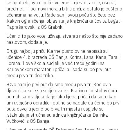
se upotrebljava u priči - vrijeme i mjesto radnje, osoba,
predmet. Ti pojmovi moraju biti u priči, a ostalo je pušteno
učenicima na volju. Rade sami svoju priču što žele bez
ikakvih ograničenja, objasnila je knjižničarka Jovita Legat-
Paprašarovski iz OŠ Grabrik.
Učenici to jako vole, uživaju stvarati nešto što nije zadano
naslovom, dodala je.
Drugu najbolju priču Klarine pustolovine napisali su
učenice 4. b razreda OŠ Banija Korina, Lana, Karla, Tara i
Lorena. I ova škola sudjeluje već treću godinu na
Karlovačkom maratonu priča, ali sada su po prvi put
među prva tri dobitnika.
-Ovo nam je prvi put da smo među prva tri. Kod ovih
djevojčica koje su sudjelovale s Klarinom pustolovinom
odmah sam vidjela da je jako lijepa priča i da su to kao
tim uspješno odradile i potiho se nadale da ćemo po prvi
puta osvojiti jedno od prva tri mjesta i uspjele su,
istaknula je stručna suradnica knjižnjičarka Darinka
Vučković iz OŠ Banija.