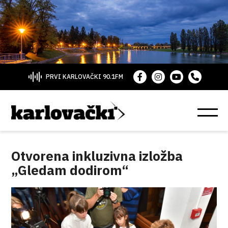
PRVI KARLOVAČKI 90.1FM
Otvorena inkluzivna izložba
„Gledam dodirom“