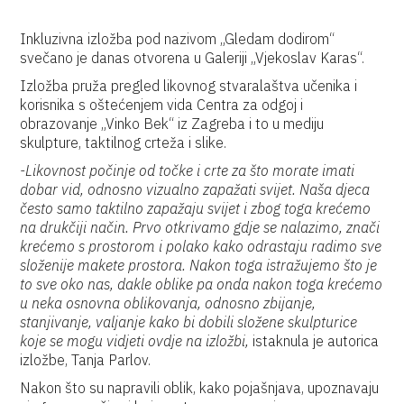
Inkluzivna izložba pod nazivom „Gledam dodirom“
svečano je danas otvorena u Galeriji „Vjekoslav Karas“.
Izložba pruža pregled likovnog stvaralaštva učenika i
korisnika s oštećenjem vida Centra za odgoj i
obrazovanje „Vinko Bek“ iz Zagreba i to u mediju
skulpture, taktilnog crteža i slike.
-Likovnost počinje od točke i crte za što morate imati
dobar vid, odnosno vizualno zapažati svijet. Naša djeca
često samo taktilno zapažaju svijet i zbog toga krećemo
na drukčiji način. Prvo otkrivamo gdje se nalazimo, znači
krećemo s prostorom i polako kako odrastaju radimo sve
složenije makete prostora. Nakon toga istražujemo što je
to sve oko nas, dakle oblike pa onda nakon toga krećemo
u neka osnovna oblikovanja, odnosno zbijanje,
stanjivanje, valjanje kako bi dobili složene skulpturice
koje se mogu vidjeti ovdje na izložbi,
istaknula je autorica
izložbe, Tanja Parlov.
Nakon što su napravili oblik, kako pojašnjava, upoznavaju