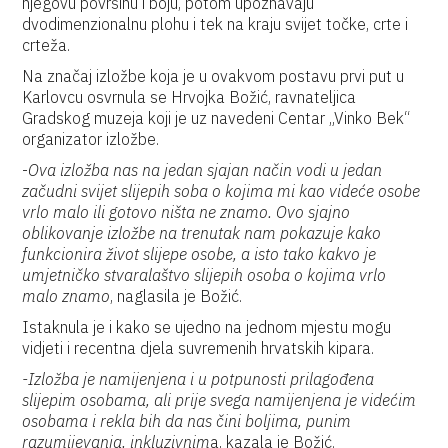
njegovu površinu i boju, potom upoznavaju
dvodimenzionalnu plohu i tek na kraju svijet točke, crte i
crteža.
Na značaj izložbe koja je u ovakvom postavu prvi put u
Karlovcu osvrnula se Hrvojka Božić, ravnateljica
Gradskog muzeja koji je uz navedeni Centar „Vinko Bek“
organizator izložbe.
-
Ova izložba nas na jedan sjajan način vodi u jedan
začudni svijet slijepih soba o kojima mi kao videće osobe
vrlo malo ili gotovo ništa ne znamo. Ovo sjajno
oblikovanje izložbe na trenutak nam pokazuje kako
funkcionira život slijepe osobe, a isto tako kakvo je
umjetničko stvaralaštvo slijepih osoba o kojima vrlo
malo znamo
, naglasila je Božić.
Istaknula je i kako se ujedno na jednom mjestu mogu
vidjeti i recentna djela suvremenih hrvatskih kipara.
-Izložba je namijenjena i u potpunosti prilagođena
slijepim osobama, ali prije svega namijenjena je videćim
osobama i rekla bih da nas čini boljima, punim
razumijevanja, inkluzivnim
a, kazala je Božić.