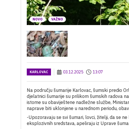
NOVO
VAŽNO
03.12.2025
13:07
KARLOVAC
Na području šumarije Karlovac, šumski predio Orlov
djelatnici šumarije su prilikom šumskih radova n
istome su obaviještene nadležne službe, Ministar
naprave biti uklonjene u narednom periodu, obavi
-Upozoravaju se svi šumari, lovci, žitelji, da s
eksplozivnih sredstava, apeliraju iz Uprave šuma