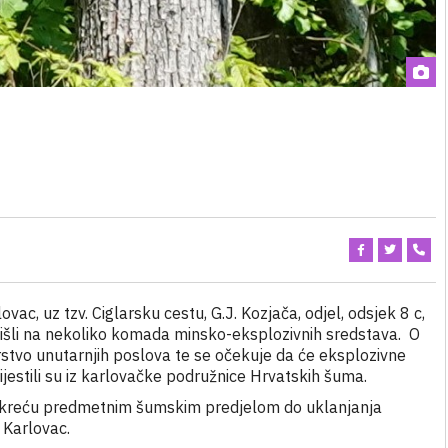
ac, uz tzv. Ciglarsku cestu, G.J. Kozjača, odjel, odsjek 8 c,
aišli na nekoliko komada minsko-eksplozivnih sredstava. O
stvo unutarnjih poslova te se očekuje da će eksplozivne
jestili su iz karlovačke podružnice Hrvatskih šuma.
e ne kreću predmetnim šumskim predjelom do uklanjanja
 Karlovac.