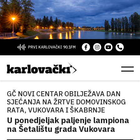
PRVI KARLOVAČKI 90.1FM
GČ NOVI CENTAR OBILJEŽAVA DAN
SJEĆANJA NA ŽRTVE DOMOVINSKOG
RATA, VUKOVARA I ŠKABRNJE
U ponedjeljak paljenje lampiona
na Šetalištu grada Vukovara