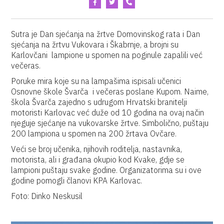
Sutra je Dan sjećanja na žrtve Domovinskog rata i Dan
sjećanja na žrtvu Vukovara i Škabrnje, a brojni su
Karlovčani lampione u spomen na poginule zapalili već
večeras.
Poruke mira koje su na lampašima ispisali učenici
Osnovne škole Švarča i večeras poslane Kupom. Naime,
škola Švarča zajedno s udrugom Hrvatski branitelji
motoristi Karlovac već duže od 10 godina na ovaj način
njeguje sjećanje na vukovarske žrtve. Simbolično, puštaju
200 lampiona u spomen na 200 žrtava Ovčare.
Veći se broj učenika, njihovih roditelja, nastavnika,
motorista, ali i građana okupio kod Kvake, gdje se
lampioni puštaju svake godine. Organizatorima su i ove
godine pomogli članovi KPA Karlovac.
Foto: Dinko Neskusil